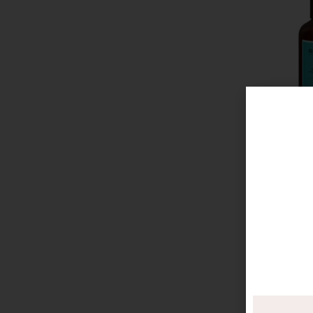
BIACRE’ UO
200 ML
€
9,80
Disponibile