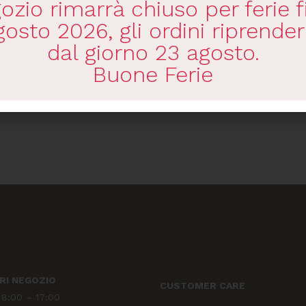
gozio rimarrà chiuso per ferie f
gosto 2026, gli ordini riprende
dal giorno 23 agosto.
Buone Ferie
RI NEGOZIO
CUSTOMER CARE
N
8:00 – 17:00