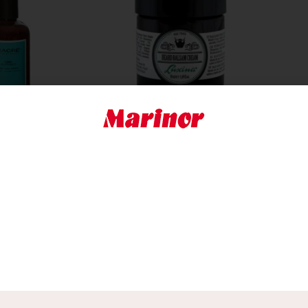
MO BEARD BALM
LUXINA BEARD BALSAM
CREAM 50 ML
€
12,30
Disponibile