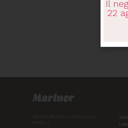
Il ne
22 a
VIA XXIV MAGGIO 1 ANGOLO V.LE
ORA
MARELLI
LU