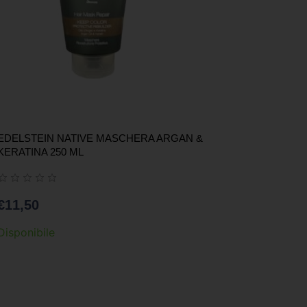
EDELSTEIN NATIVE MASCHERA ARGAN &
KERATINA 250 ML
€
11,50
Disponibile