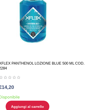
XFLEX PANTHENOL LOZIONE BLUE 500 ML COD.
2284
€
14,20
Disponibile
Aggiungi al carrello