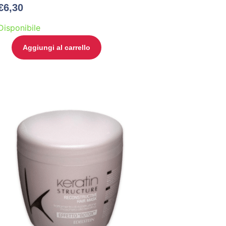
€
6,30
Disponibile
Aggiungi al carrello