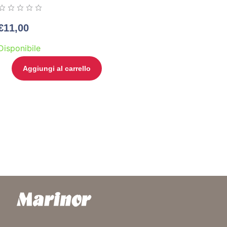
€
11,00
Disponibile
Aggiungi al carrello