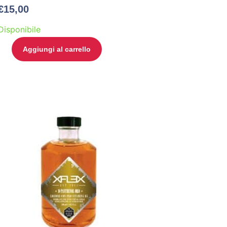
€
15,00
Disponibile
Aggiungi al carrello