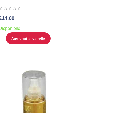
€
14,00
Disponibile
Aggiungi al carrello