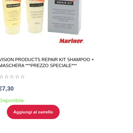
VISION PRODUCTS REPAIR KIT SHAMPOO +
MASCHERA ***PREZZO SPECIALE***
€
7,30
Disponibile
Aggiungi al carrello