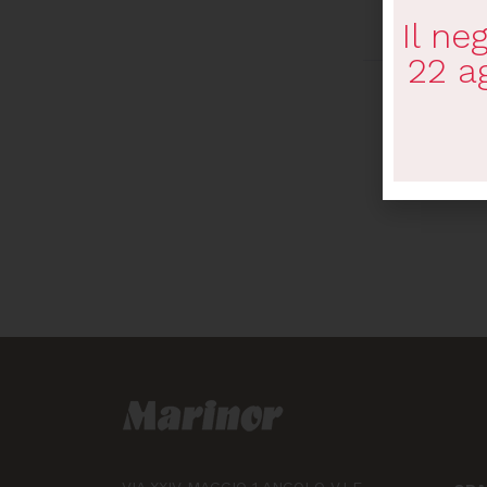
Il ne
22 a