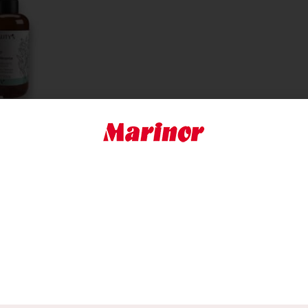
CARE & SCALP
ANTE SIERO
E
NE 150 ML