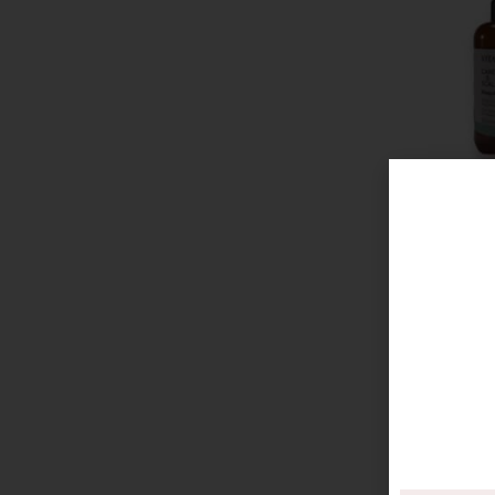
VITALITY’S 
RIEQUILIBR
PURIFICANT
MULTIFUNZIO
€
26,40
Disponibile