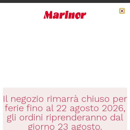
€
21,50
Disponibile
Il negozio rimarrà chiuso per
ferie fino al 22 agosto 2026,
gli ordini riprenderanno dal
giorno 23 agosto.