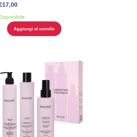
€
17,00
Disponibile
Aggiungi al carrello