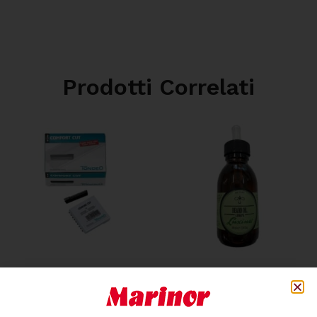
Prodotti Correlati
TONDEO COMFORT CUT
LUXINA BEARD OIL
LAME 10 PZ
CANAPA 100 ML