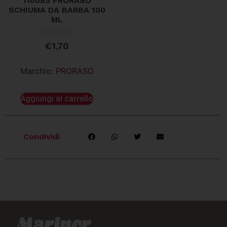
110085 PRORASO
SCHIUMA DA BARBA 100
ML
Valutato
€
1,70
0
su
5
Marchio:
PRORASO
Aggiungi al carrello
Condividi