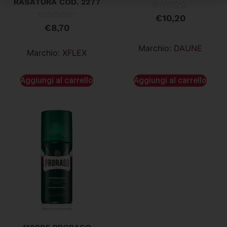
RASATURA COD. 2277
Valutato
€
10,20
0
Valutato
€
8,70
su
0
5
su
5
Marchio:
DAUNE
Marchio:
XFLEX
Aggiungi al carrello
Aggiungi al carrello