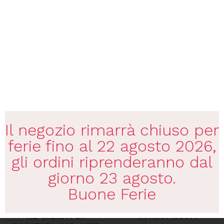
Valutato
Valutato
€
9,50
€
34,00
0
0
su
su
5
5
Marchio:
TONDEO
Marchio:
LUXINA
Aggiungi al carrello
Aggiungi al carrello
Il negozio rimarrà chiuso per
ferie fino al 22 agosto 2026,
gli ordini riprenderanno dal
giorno 23 agosto.
Buone Ferie
XFLEX SHAVE CREAM 500
DAUNE RASOIO LAMA
ML CREMA PER
INTERA 190014