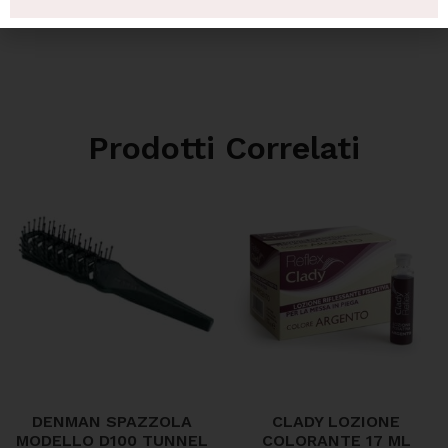
Prodotti Correlati
DENMAN SPAZZOLA
CLADY LOZIONE
MODELLO D100 TUNNEL
COLORANTE 17 ML