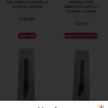
PER ARRICCIACAPELLI
SPIRALE PER
FUSION 120299
ARRICCIACAPELLI
FUSION 120298
Valutato
€
34,80
0
Valutato
€
21,70
su
0
5
su
5
Leggi tutto
Aggiungi al carrello