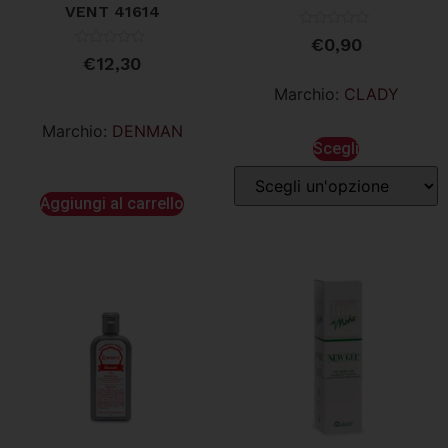
VENT 41614
Valutato
€
0,90
0
Valutato
€
12,30
su
0
5
su
Marchio:
CLADY
5
Marchio:
DENMAN
Scegli
Aggiungi al carrello